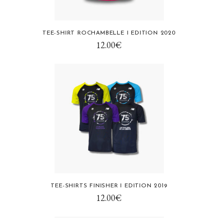
Ce
TEE-SHIRT ROCHAMBELLE I EDITION 2020
produit
12.00
€
a
plusieurs
variations.
Les
options
peuvent
être
choisies
sur
la
page
Ce
TEE-SHIRTS FINISHER I EDITION 2019
du
produit
12.00
€
produit
a
plusieurs