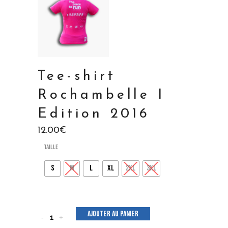
Tee-shirt
Rochambelle I
Edition 2016
12.00
€
Taille
S
M
L
XL
2XL
3XL
Ajouter au panier
Tee-