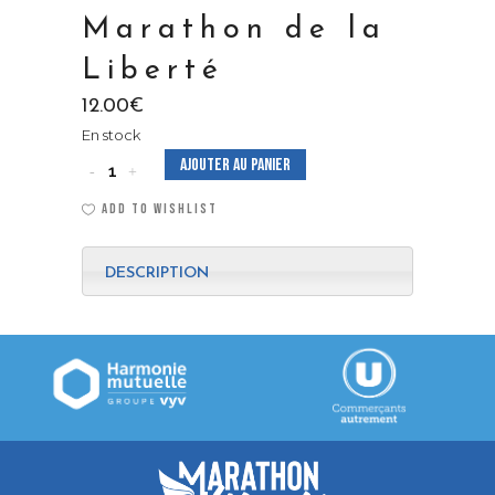
Marathon de la
Liberté
12.00
€
En stock
Ajouter au panier
Visière
ADD TO WISHLIST
Marathon
de
DESCRIPTION
la
Liberté
quantité