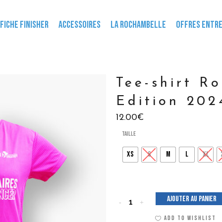
FICHE FINISHER
ACCESSOIRES
LA ROCHAMBELLE
OFFRES ENTRE
Tee-shirt R
Edition 202
12.00
€
Taille
XS
S
M
L
XL
Ajouter au panier
Tee-
ADD TO WISHLIST
shirt