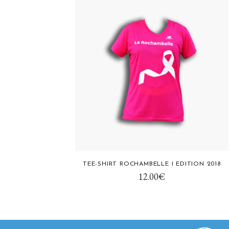
Ce
TEE-SHIRT ROCHAMBELLE I EDITION 2018
produit
12.00
€
a
plusieurs
variations.
Les