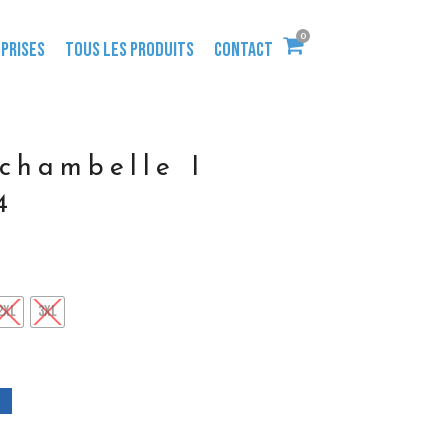
0
PRISES
TOUS LES PRODUITS
CONTACT
ochambelle I
4
2XL
3XL