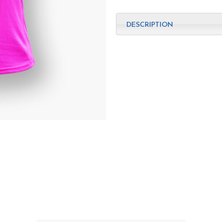
Rochambelle
DESCRIPTION
I
Edition
2024
quantité