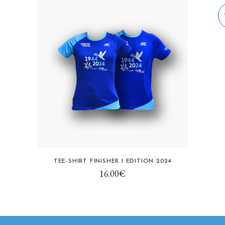
Ce
Ce
TEE-SHIRT FINISHER I EDITION 2024
produit
prod
16.00
€
a
a
plusieurs
plus
variations.
varia
Les
Les