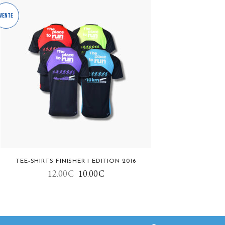
Vente
TEE-SHIRTS FINISHER I EDITION 2016
uit
Le
Le
12.00
€
10.00
€
prix
prix
ieurs
initial
actuel
tions.
était :
est :