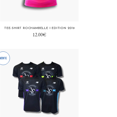
TEE-SHIRT ROCHAMBELLE I EDITION 2019
uit
12.00
€
ieurs
tions.
Vente
ons
ent
sies