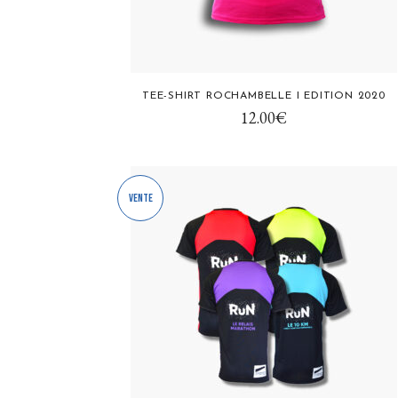
Ce
TEE-SHIRT ROCHAMBELLE I EDITION 2020
produit
12.00
€
a
plusieurs
variations.
Vente
Les
options
peuvent
être
choisies
sur
la
page
du