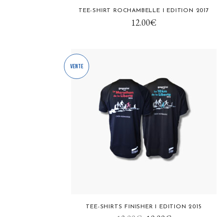
Ce
TEE-SHIRT ROCHAMBELLE I EDITION 2017
produit
12.00
€
a
plusieurs
variations.
Vente
Les
options
peuvent
être
choisies
sur
la
page
du
produit
Ce
TEE-SHIRTS FINISHER I EDITION 2015
produit