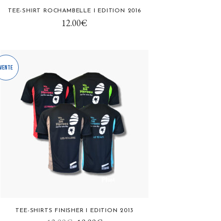
TEE-SHIRT ROCHAMBELLE I EDITION 2016
uit
12.00
€
ieurs
tions.
Vente
ons
ent
sies
uit
TEE-SHIRTS FINISHER I EDITION 2013
uit